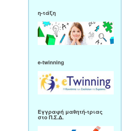
η-τάξη
e-twinning
Εγγραφή μαθητή-τριας
στο Π.Σ.Δ.