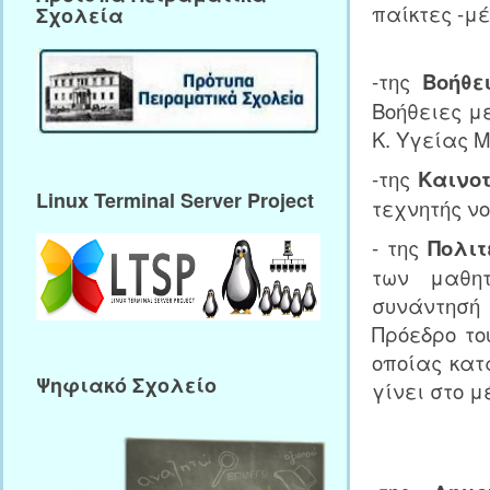
παίκτες -μέ
Σχολεία
-της
Βοήθε
Βοήθειες μ
Κ. Υγείας 
-της
Καινο
Linux Terminal Server Project
τεχνητής ν
- της
Πολιτ
των μαθη
συνάντησή
Πρόεδρο το
οποίας κατ
Ψηφιακό Σχολείο
γίνει στο 