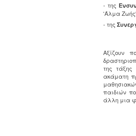
- της
Ενσυ
'Άλμα Ζωής
- της
Συνερ
Αξίζουν π
δραστηριοπ
της τάξης 
ακάματη π
μαθησιακώ
παιδιών πο
άλλη μια φ