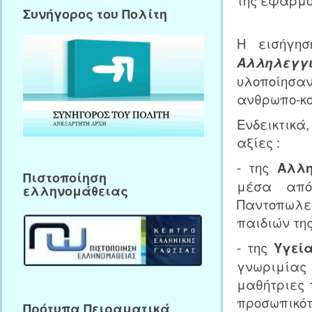
Συνήγορος του Πολίτη
Η εισήγη
Αλληλεγγ
υλοποίησαν
ανθρωπο-κο
Ενδεικτικά
αξίες :
- της
Αλλη
Πιστοποίηση
μέσα από
ελληνομάθειας
Παντοπωλε
παιδιών της
- της
Υγεί
γνωριμίας 
μαθήτριες 
προσωπικό
Πρότυπα Πειραματικά