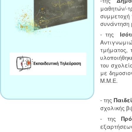
-της
Δημ
μαθητών/-
συμμετοχή 
συνάντηση 
- της
Ισό
Αντιγνωμι
τμήματος, 
υλοποιήθηκ
του σχολεί
με δημοσι
Μ.Μ.Ε.
- της
Παιδεί
σχολικής βι
- της
Πρό
εξαρτήσεω