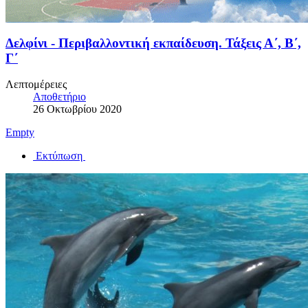
Δελφίνι - Περιβαλλοντική εκπαίδευση. Τάξεις Α΄, Β΄,
Γ΄
Λεπτομέρειες
Αποθετήριο
26 Οκτωβρίου 2020
Empty
Εκτύπωση