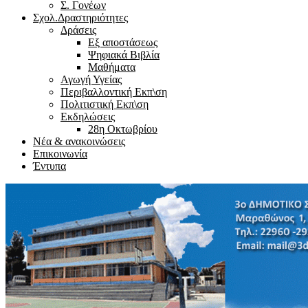
Σ. Γονέων
Σχολ.Δραστηριότητες
Δράσεις
Εξ αποστάσεως
Ψηφιακά Βιβλία
Μαθήματα
Αγωγή Υγείας
Περιβαλλοντική Εκπ\ση
Πολιτιστική Εκπ\ση
Εκδηλώσεις
28η Οκτωβρίου
Νέα & ανακοινώσεις
Επικοινωνία
Έντυπα