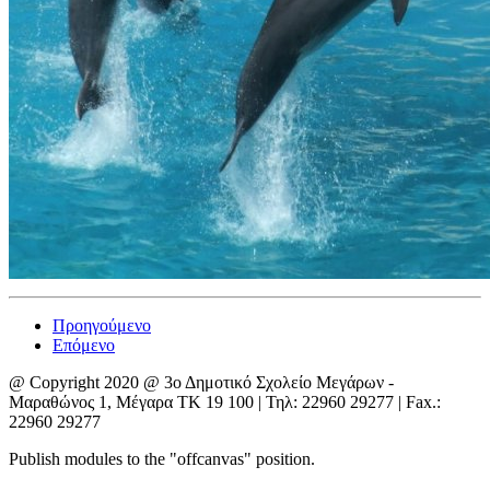
Προηγούμενο
Επόμενο
@ Copyright 2020 @ 3ο Δημοτικό Σχολείο Μεγάρων -
Μαραθώνος 1, Μέγαρα ΤΚ 19 100 | Τηλ: 22960 29277 | Fax.:
22960 29277
Publish modules to the "offcanvas" position.