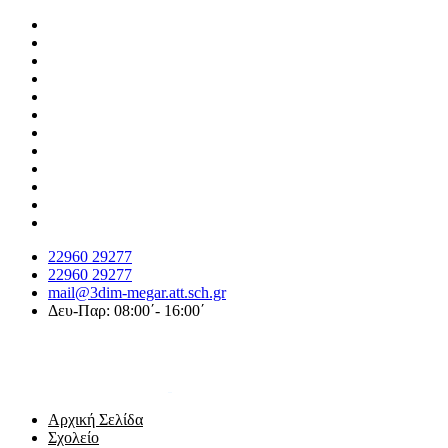
22960 29277
22960 29277
mail@3dim-megar.att.sch.gr
Δευ-Παρ: 08:00΄- 16:00΄
Αρχική Σελίδα
Σχολείο