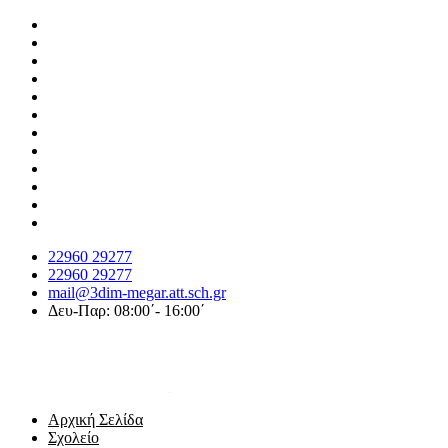
22960 29277
22960 29277
mail@3dim-megar.att.sch.gr
Δευ-Παρ: 08:00΄- 16:00΄
Αρχική Σελίδα
Σχολείο