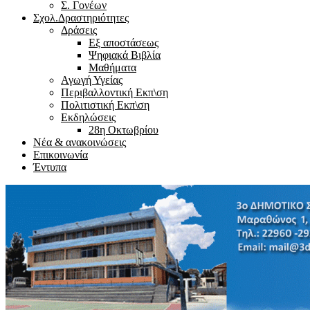
Σ. Γονέων
Σχολ.Δραστηριότητες
Δράσεις
Εξ αποστάσεως
Ψηφιακά Βιβλία
Μαθήματα
Αγωγή Υγείας
Περιβαλλοντική Εκπ\ση
Πολιτιστική Εκπ\ση
Εκδηλώσεις
28η Οκτωβρίου
Νέα & ανακοινώσεις
Επικοινωνία
Έντυπα