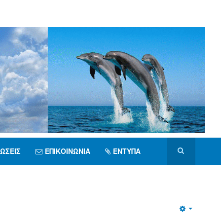
ΏΣΕΙΣ
ΕΠΙΚΟΙΝΩΝΊΑ
ΈΝΤΥΠΑ
Empty