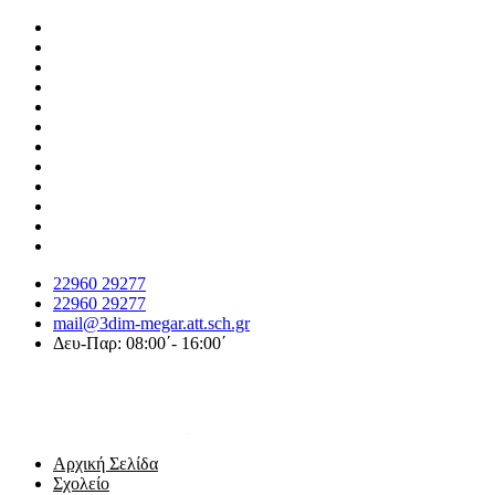
22960 29277
22960 29277
mail@3dim-megar.att.sch.gr
Δευ-Παρ: 08:00΄- 16:00΄
Αρχική Σελίδα
Σχολείο