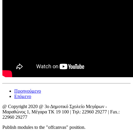
Προηγούμενο
Επόμενο
@ Copyright 2020 @ 3ο Δημοτικό Σχολείο Μεγάρων -
Μαραθώνος 1, Μέγαρα ΤΚ 19 100 | Τηλ: 22960 29277 | Fax.:
22960 29277
Publish modules to the "offcanvas" position.