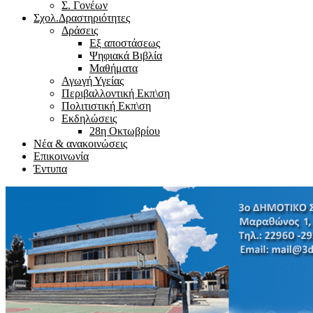
Σ. Γονέων
Σχολ.Δραστηριότητες
Δράσεις
Εξ αποστάσεως
Ψηφιακά Βιβλία
Μαθήματα
Αγωγή Υγείας
Περιβαλλοντική Εκπ\ση
Πολιτιστική Εκπ\ση
Εκδηλώσεις
28η Οκτωβρίου
Νέα & ανακοινώσεις
Επικοινωνία
Έντυπα