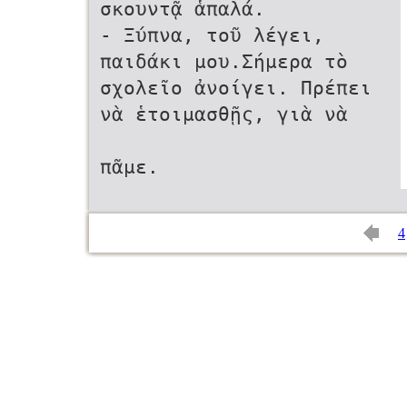
σκουντᾷ ἁπαλά.
- Ξύπνα, τοῦ λέγει,
παιδάκι μου.Σήμερα τὸ
σχολεῖο ἀνοίγει. Πρέπει
νὰ ἑτοιμασθῇς, γιὰ νὰ
πᾶμε.
4