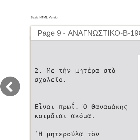
Basic HTML Version
Page 9 - ΑΝΑΓΝΩΣΤΙΚΟ-Β-19
2. Με τὴν μητέρα στὸ
σχολεῖο.
Εἶναι πρωΐ. Ὁ Θανασάκης
κοιμᾶται ακόμα.
῾Η μητερούλα τὸν