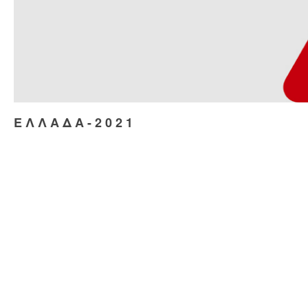
Ε Λ Λ Α Δ Α - 2 0 2 1